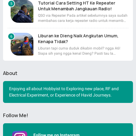
Tutorial Cara Setting HT Ke Repeater
Untuk Menambah Jangkauan Radio!
QSO via Repeater Pada artikel sebelumnya saya sudah
membahas cara kerja repeater radio untuk menamb…
Liburan ke Dieng Naik Angkutan Umum,
Kenapa Tidak?
Liburan tapi cuma duduk dikabin mobil? ngga A6!
Siapa sih yang ngga kenal Dieng? Pasti tau la…
About
Enjoying all about Hobbyist to Exploring new place, RF and
Electrical Experiment, or Experience of Havid Journeys.
Follow Me!
Follow me on Instagram