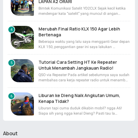
LAPAN A2 ORARI
Bimtek Komunikasi Satelit YD2CLX Sejak kecil ketika
mendengar kata “satelit” yang muncul di angan…
Merubah Final Ratio KLX 150 Agar Lebih
Bertenaga
Beberapa waktu yang lalu saya mengganti Gear depan
KLX 150, penggantian gear ini saya lakukan …
Tutorial Cara Setting HT Ke Repeater
Untuk Menambah Jangkauan Radio!
QSO via Repeater Pada artikel sebelumnya saya sudah
membahas cara kerja repeater radio untuk menamb…
Liburan ke Dieng Naik Angkutan Umum,
Kenapa Tidak?
Liburan tapi cuma duduk dikabin mobil? ngga A6!
Siapa sih yang ngga kenal Dieng? Pasti tau la…
About