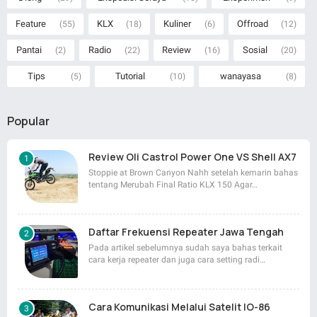
Feature
KLX
Kuliner
Offroad
(55)
(18)
(6)
(12)
Pantai
Radio
Review
Sosial
(2)
(22)
(16)
(20)
Tips
Tutorial
wanayasa
(5)
(10)
(8)
Popular
Review Oli Castrol Power One VS Shell AX7
Stoppie at Brown Canyon Nahh setelah kemarin bahas
tentang Merubah Final Ratio KLX 150 Agar…
Daftar Frekuensi Repeater Jawa Tengah
Pada artikel sebelumnya sudah saya bahas terkait
cara kerja repeater dan juga cara setting radi…
Cara Komunikasi Melalui Satelit IO-86