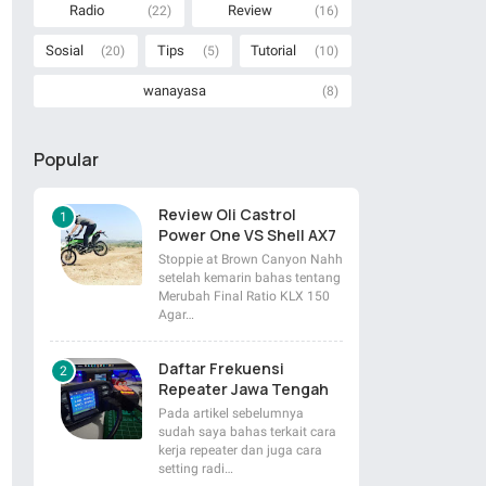
Radio
Review
(22)
(16)
Sosial
Tips
Tutorial
(20)
(5)
(10)
wanayasa
(8)
Popular
Review Oli Castrol
Power One VS Shell AX7
Stoppie at Brown Canyon Nahh
setelah kemarin bahas tentang
Merubah Final Ratio KLX 150
Agar…
Daftar Frekuensi
Repeater Jawa Tengah
Pada artikel sebelumnya
sudah saya bahas terkait cara
kerja repeater dan juga cara
setting radi…