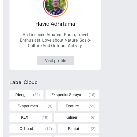
Havid Adhitama
An Licenced Amateur Radio, Travel
Enthusiast, Love about Nature, Sosio-
Culture And Outdoor Activity.
Visit profile
Label Cloud
Dieng
Ekspedisi Serayu
(29)
(15)
Eksperimen
Feature
(9)
(55)
KLX
Kuliner
(18)
(6)
Offroad
Pantai
(12)
(2)