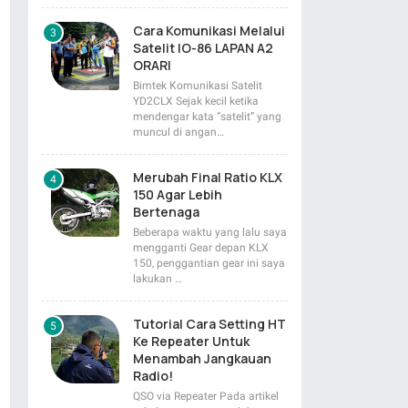
Cara Komunikasi Melalui
Satelit IO-86 LAPAN A2
ORARI
Bimtek Komunikasi Satelit
YD2CLX Sejak kecil ketika
mendengar kata “satelit” yang
muncul di angan…
Merubah Final Ratio KLX
150 Agar Lebih
Bertenaga
Beberapa waktu yang lalu saya
mengganti Gear depan KLX
150, penggantian gear ini saya
lakukan …
Tutorial Cara Setting HT
Ke Repeater Untuk
Menambah Jangkauan
Radio!
QSO via Repeater Pada artikel