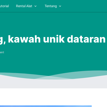
utorial
Rental Alat
Tentang
, kawah unik dataran 
ent